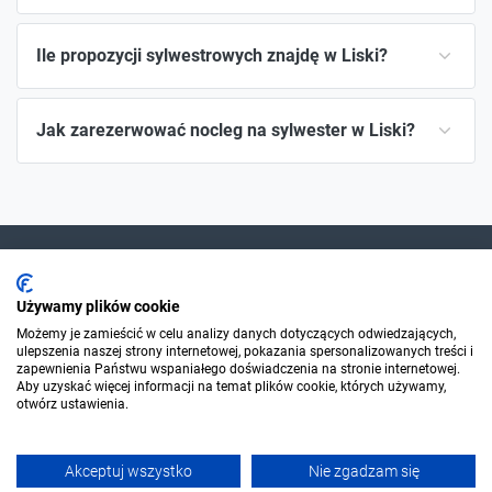
Ile propozycji sylwestrowych znajdę w Liski?
Jak zarezerwować nocleg na sylwester w Liski?
Dla szukających
Używamy plików cookie
Możemy je zamieścić w celu analizy danych dotyczących odwiedzających,
ulepszenia naszej strony internetowej, pokazania spersonalizowanych treści i
Dla organizatorów
zapewnienia Państwu wspaniałego doświadczenia na stronie internetowej.
Aby uzyskać więcej informacji na temat plików cookie, których używamy,
otwórz ustawienia.
O Sylwester.pl
Akceptuj wszystko
Nie zgadzam się