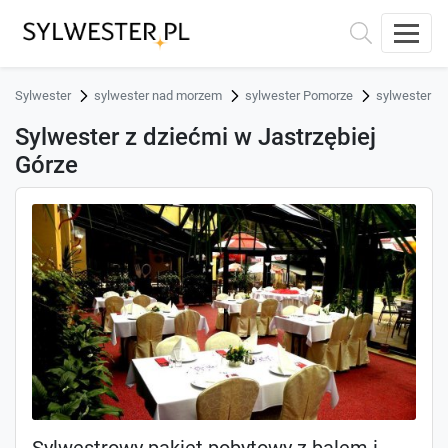
Sylwester
sylwester nad morzem
sylwester Pomorze
sylwester Ja
Sylwester z dziećmi w Jastrzębiej
Górze
Sylwestrowy pakiet pobytowy z balem i