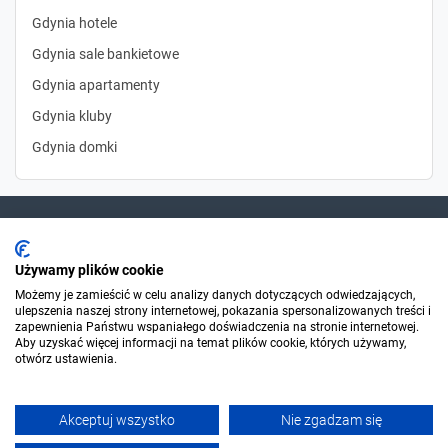
Gdynia hotele
Gdynia sale bankietowe
Gdynia apartamenty
Gdynia kluby
Gdynia domki
Dla szukających
Używamy plików cookie
Możemy je zamieścić w celu analizy danych dotyczących odwiedzających,
ulepszenia naszej strony internetowej, pokazania spersonalizowanych treści i
Dla organizatorów
zapewnienia Państwu wspaniałego doświadczenia na stronie internetowej.
Aby uzyskać więcej informacji na temat plików cookie, których używamy,
otwórz ustawienia.
O Sylwester.pl
Akceptuj wszystko
Nie zgadzam się