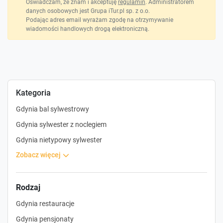
Oświadczam, że znam i akceptuję
regulamin
. Administratorem
danych osobowych jest Grupa iTur.pl sp. z o.o.
Podając adres email wyrażam zgodę na otrzymywanie
wiadomości handlowych drogą elektroniczną.
Kategoria
Gdynia bal sylwestrowy
Gdynia sylwester z noclegiem
Gdynia nietypowy sylwester
zobacz więcej
Rodzaj
Gdynia restauracje
Gdynia pensjonaty