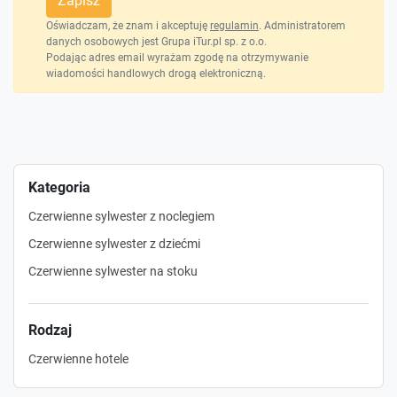
Zapisz
Oświadczam, że znam i akceptuję
regulamin
. Administratorem
danych osobowych jest Grupa iTur.pl sp. z o.o.
Podając adres email wyrażam zgodę na otrzymywanie
wiadomości handlowych drogą elektroniczną.
Kategoria
Czerwienne sylwester z noclegiem
Czerwienne sylwester z dziećmi
Czerwienne sylwester na stoku
Rodzaj
Czerwienne hotele