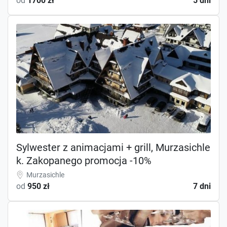
od
1700 zł
5 dni
Sylwester z animacjami + grill, Murzasichle
k. Zakopanego promocja -10%
Murzasichle
od
950 zł
7 dni