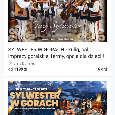
SYLWESTER W GÓRACH - kulig, bal,
imprezy góralskie, termy, opcje dla dzieci !
Biały Dunajec
od
1199 zł
6 dni