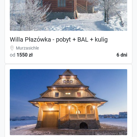
Willa Płazówka - pobyt + BAL + kulig
Murzasichle
od
1550 zł
6 dni