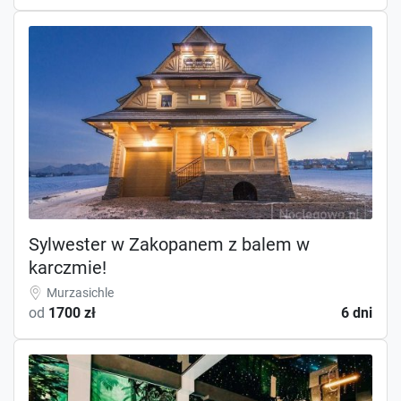
Sylwester w Zakopanem z balem w
karczmie!
Murzasichle
od
1700 zł
6 dni