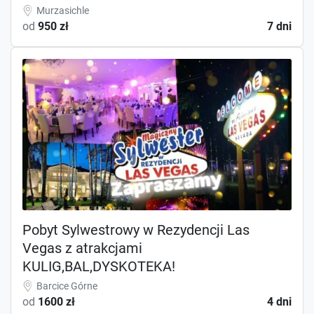
Murzasichle
od
950 zł
7 dni
Pobyt Sylwestrowy w Rezydencji Las
Vegas z atrakcjami
KULIG,BAL,DYSKOTEKA!
Barcice Górne
od
1600 zł
4 dni