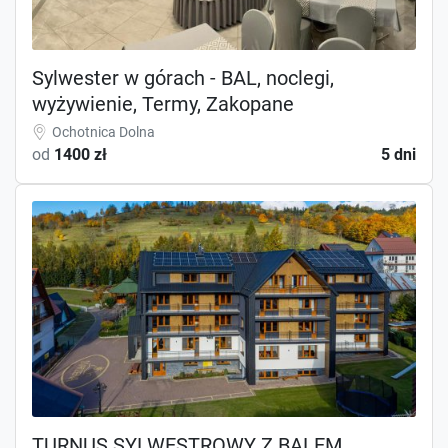
Sylwester w górach - BAL, noclegi,
wyżywienie, Termy, Zakopane
Ochotnica Dolna
od
1400 zł
5 dni
TURNUS SYLWESTROWY Z BALEM