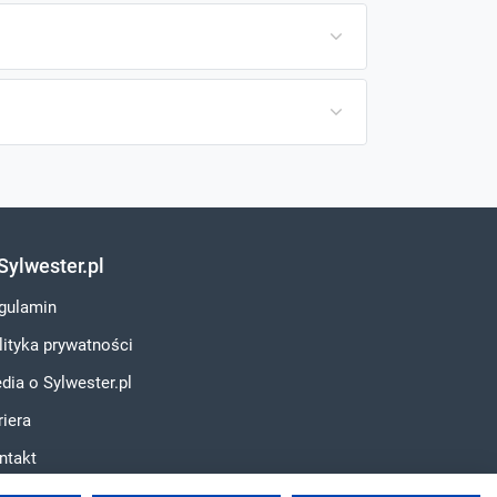
Sylwester.pl
gulamin
lityka prywatności
dia o Sylwester.pl
riera
ntakt