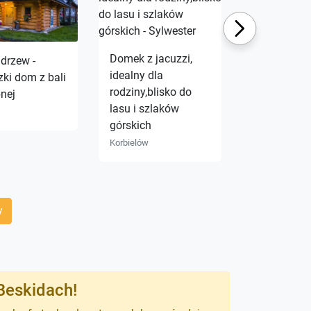
Next
Domek z jacuzzi,
30 zł
drzew -
idealny dla
zki dom z bali
Willa safra
rodziny,blisko do
bnej
centrum sz
lasu i szlaków
Szczawnica
górskich
Korbielów
y
Beskidach!