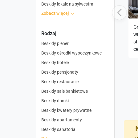
Beskidy lokale na sylwestra
Previous
zobacz więcej
G
Rodzaj
w
st
Beskidy plener
c
Beskidy ośrodki wypoczynkowe
Beskidy hotele
Beskidy pensjonaty
Beskidy restauracje
Beskidy sale bankietowe
Beskidy domki
Beskidy kwatery prywatne
Beskidy apartamenty
Beskidy sanatoria