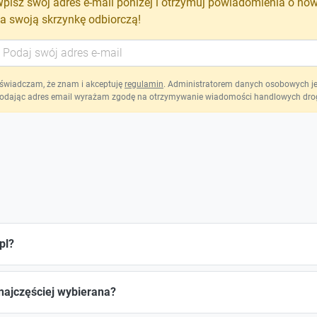
pisz swój adres e-mail poniżej i otrzymuj powiadomienia o no
a swoją skrzynkę odbiorczą!
świadczam, że znam i akceptuję
regulamin
. Administratorem danych osobowych jest
odając adres email wyrażam zgodę na otrzymywanie wiadomości handlowych drog
pl?
 najczęściej wybierana?