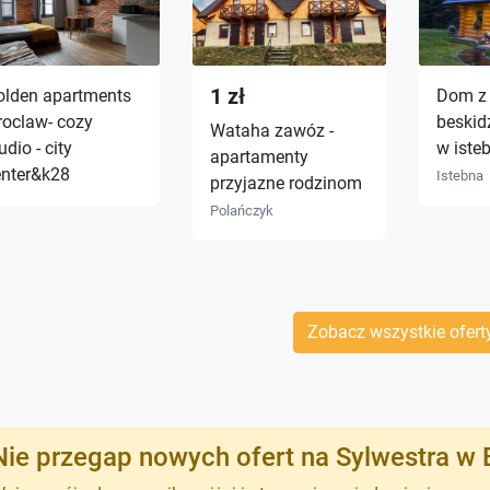
1 zł
olden apartments
Dom z 
roclaw- cozy
beskid
Wataha zawóz -
udio - city
w iste
apartamenty
enter&k28
Istebna
przyjazne rodzinom
Polańczyk
Zobacz wszystkie ofert
Nie przegap nowych ofert na Sylwestra w 