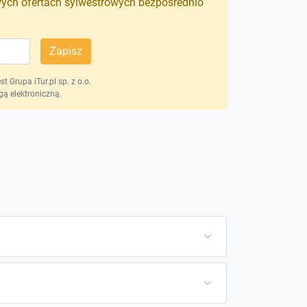
wych ofertach sylwestrowych bezpośrednio
Zapisz
 Grupa iTur.pl sp. z o.o.
ą elektroniczną.