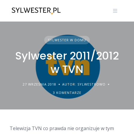
Skip
to
content
SYLWESTER W DOMU
Sylwester 2011/2012
w TVN
27 WRZEŚNIA 2018
AUTOR: SYLWESTROWO
3 KOMENTARZE
Telewizja TVN co prawda nie organizuje w tym