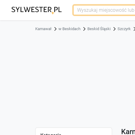
Karnawał
w Beskidach
Beskid Śląski
Szczyrk
Kar