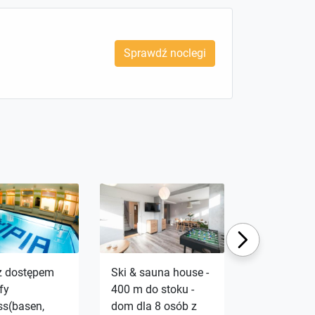
Sprawdź noclegi
Next
z dostępem
Ski & sauna house -
Apartament
fy
400 m do stoku -
snow kalin
ss(basen,
dom dla 8 osób z
Szczyrk