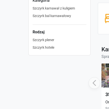
Kategoria
Szczyrk karnawał z kuligiem
Szczyrk bal karnawałowy
Rodzaj
Szczyrk plener
Szczyrk hotele
Ka
Spr
Previous
3
Or
Sz