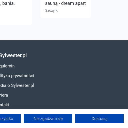
, bania,
sauną - dream apart
Szczyrk
Sylwester.pl
gulamin
lityka prywatności
dia o Sylwester.pl
riera
ntakt
szystko
Nie zgadzam się
Dostosuj