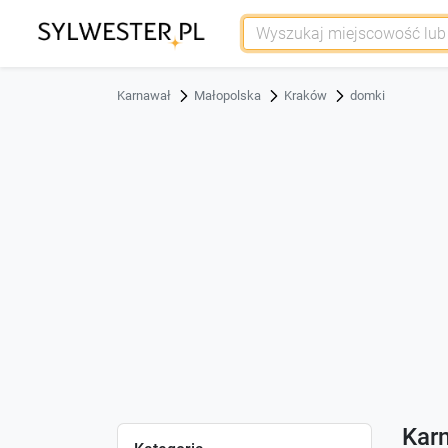
Karnawał
Małopolska
Kraków
domki
Kar