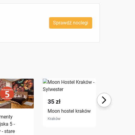
Sprawdź noclegi
Next
35 zł
Moon hostel kraków
amenty
Ekskluzywn
Kraków
ska 5 -
apartament
- stare
samym cen