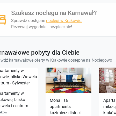
Szukasz noclegu na Karnawał?
Sprawdź dostępne
noclegi w Krakowie.
Rezerwuj wygodnie i bezpiecznie!
rnawałowe pobyty dla Ciebie
awdź karnawałowe oferty w Krakowie dostępne na Noclegowo
partamenty w
akowie, blisko
Mona lisa
Apart
awelu i centrum
apartments -
mikołaj
aków
kazimierz district
kraków 