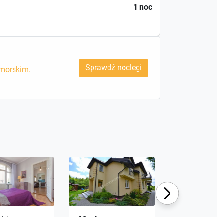
1 noc
Sprawdź noclegi
morskim.
Next