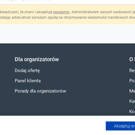
świadczam, że znam i akceptuję
regulamin
. Administratorem danych osobowych jest
odając adres email wyrażam zgodę na otrzymywanie wiadomości handlowych drog
Dla organizatorów
O 
Dodaj ofertę
Re
Panel klienta
Po
Porady dla organizatorów
Me
Ka
Ko
Akceptuj w