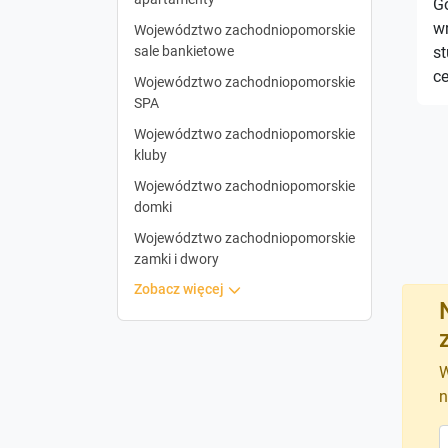
G
w
Województwo zachodniopomorskie
sale bankietowe
st
c
Województwo zachodniopomorskie
SPA
Województwo zachodniopomorskie
kluby
Województwo zachodniopomorskie
domki
Województwo zachodniopomorskie
zamki i dwory
zobacz więcej
W
n