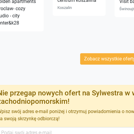
centrum koszalina
olden apartments
Visit b
Koszalin
roclaw- cozy
Świnouj
udio - city
enter&k28
Zobacz wszystkie ofert
Nie przegap nowych ofert na Sylwestra w
zachodniopomorskim!
pisz swój adres e-mail poniżej i otrzymuj powiadomienia o no
a swoją skrzynkę odbiorczą!