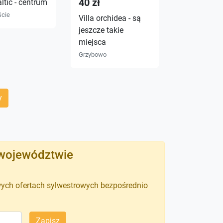
40 zł
36 zł
altic - centrum
ście
Villa orchidea - są
Apartament
jeszcze takie
morza, w d
miejsca
lokalizacji,
dla rodzin, 
Grzybowo
Pobierowo
y
 województwie
wych ofertach sylwestrowych bezpośrednio
Zapisz