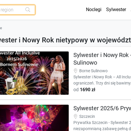
Noclegi
Sylwester
ie
wester i Nowy Rok nietypowy w wojewód
Sylwester i Nowy Rok 
Sulinowo
Borne Sulinowo
Sylwester i Nowy Rok – All Inc
ograniczeń. Trzy dni się bawimy
od
1690 zł
Sylwester 2025/6 Pry
Szczecin
Prywatka Szczecin - Sylwester
niezapomnianą zabawę pełną do