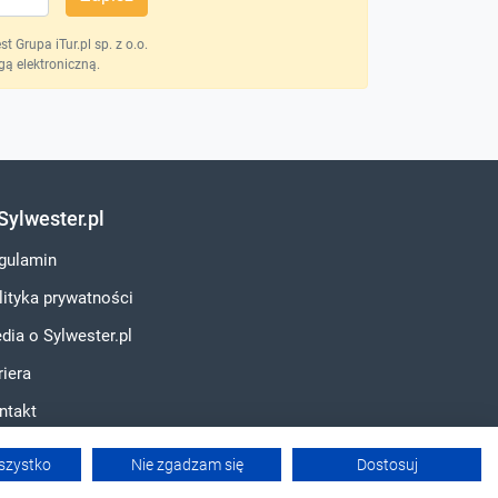
 Grupa iTur.pl sp. z o.o.
ą elektroniczną.
Sylwester.pl
gulamin
lityka prywatności
dia o Sylwester.pl
riera
ntakt
szystko
Nie zgadzam się
Dostosuj