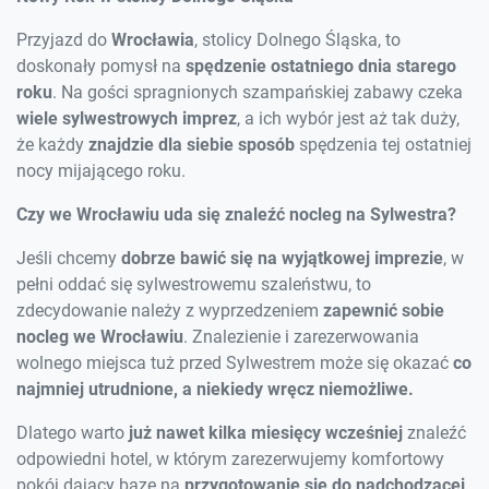
Przyjazd do
Wrocławia
, stolicy Dolnego Śląska, to
doskonały pomysł na
spędzenie ostatniego dnia starego
roku
. Na gości spragnionych szampańskiej zabawy czeka
wiele sylwestrowych imprez
, a ich wybór jest aż tak duży,
że każdy
znajdzie dla siebie sposób
spędzenia tej ostatniej
nocy mijającego roku.
Czy we Wrocławiu uda się znaleźć nocleg na Sylwestra?
Jeśli chcemy
dobrze bawić się na wyjątkowej imprezie
, w
pełni oddać się sylwestrowemu szaleństwu, to
zdecydowanie należy z wyprzedzeniem
zapewnić sobie
nocleg we Wrocławiu
. Znalezienie i zarezerwowania
wolnego miejsca tuż przed Sylwestrem może się okazać
co
najmniej utrudnione, a niekiedy wręcz niemożliwe.
Dlatego warto
już nawet kilka miesięcy wcześniej
znaleźć
odpowiedni hotel, w którym zarezerwujemy komfortowy
pokój dający bazę na
przygotowanie się do nadchodzącej