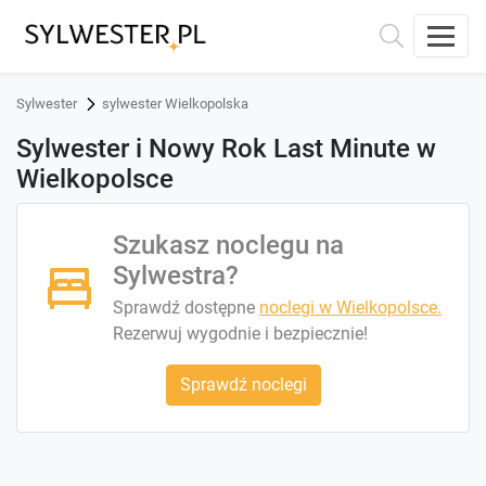
Sylwester
sylwester Wielkopolska
Sylwester i Nowy Rok Last Minute w
Wielkopolsce
Szukasz noclegu na
Sylwestra?
Sprawdź dostępne
noclegi w Wielkopolsce.
Rezerwuj wygodnie i bezpiecznie!
Sprawdź noclegi