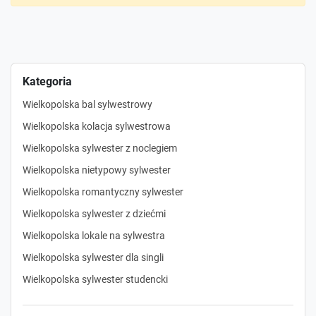
Kategoria
Wielkopolska bal sylwestrowy
Wielkopolska kolacja sylwestrowa
Wielkopolska sylwester z noclegiem
Wielkopolska nietypowy sylwester
Wielkopolska romantyczny sylwester
Wielkopolska sylwester z dziećmi
Wielkopolska lokale na sylwestra
Wielkopolska sylwester dla singli
Wielkopolska sylwester studencki