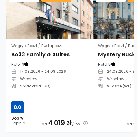
Węgry / Peszt / Budapeszt
Węgry / Peszt / Bud
Bo33 Family & Suites
Mystery Buda
Hotel:
4
Hotel:
5
17.08.2026 - 24.08.2026
24.08.2026 - 31
Wrocław
Wrocław
Śniadania (BB)
Własne (WŁ)
8.0
Dobry
4 019
zł
4
1 opinia
od
/ os.
od