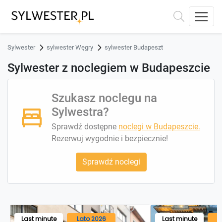
Sylwester
sylwester Węgry
sylwester Budapeszt
Sylwester z noclegiem w Budapeszcie
Szukasz noclegu na
Sylwestra?
Sprawdź dostępne
noclegi w Budapeszcie.
Rezerwuj wygodnie i bezpiecznie!
Sprawdź noclegi
Last minute
Lato 2026
Last minute
L