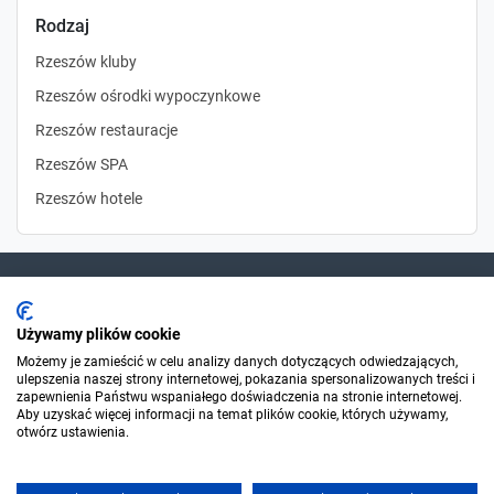
Rodzaj
Rzeszów kluby
Rzeszów ośrodki wypoczynkowe
Rzeszów restauracje
Rzeszów SPA
Rzeszów hotele
Dla szukających
Używamy plików cookie
Możemy je zamieścić w celu analizy danych dotyczących odwiedzających,
ulepszenia naszej strony internetowej, pokazania spersonalizowanych treści i
Dla organizatorów
zapewnienia Państwu wspaniałego doświadczenia na stronie internetowej.
Aby uzyskać więcej informacji na temat plików cookie, których używamy,
otwórz ustawienia.
O Sylwester.pl