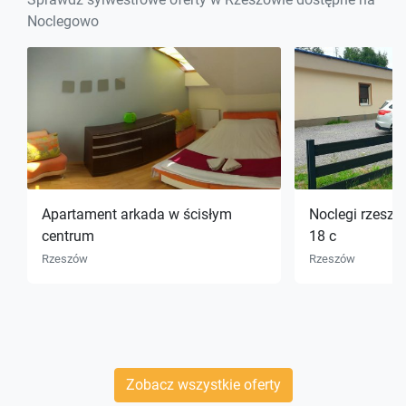
Noclegowo
Apartament arkada w ścisłym
Noclegi rzeszó
centrum
18 c
Rzeszów
Rzeszów
Zobacz wszystkie oferty