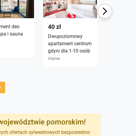
Next
40 zł
ment deo
Strefa wyp
spa i sauna
dębki nowo
Dwupoziomowy
domki nad 
apartament centrum
tylko 10 mi
gdyni dla 1-10 osób
plaży
Gdynia
Dębki
y
w województwie pomorskim!
wych ofertach sylwestrowych bezpośrednio