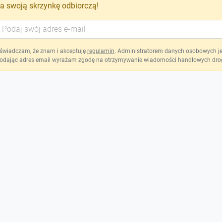
a swoją skrzynkę odbiorczą!
świadczam, że znam i akceptuję
regulamin
. Administratorem danych osobowych jest
odając adres email wyrażam zgodę na otrzymywanie wiadomości handlowych drog