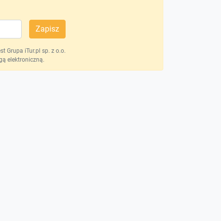
Zapisz
 Grupa iTur.pl sp. z o.o.
ą elektroniczną.