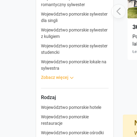
romantyczny sylwester
Previous
Województwo pomorskie sylwester
dla singli
3
Województwo pomorskie sylwester
P
z kuligiem
l
Województwo pomorskie sylwester
Łe
studencki
Województwo pomorskie lokale na
sylwestra
zobacz więcej
Rodzaj
Województwo pomorskie hotele
Województwo pomorskie
restauracje
Województwo pomorskie ośrodki
W