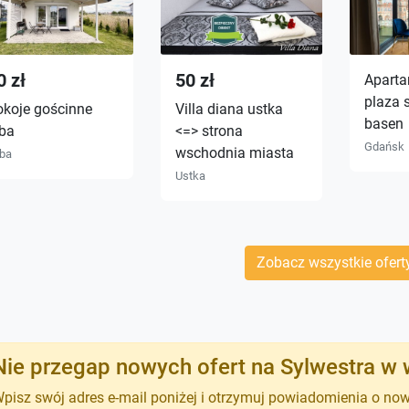
0 zł
50 zł
Aparta
plaza 
okoje gościnne
Villa diana ustka
basen
aba
<=> strona
Gdańsk
wschodnia miasta
ba
Ustka
Zobacz wszystkie ofert
Nie przegap nowych ofert na Sylwestra 
pisz swój adres e-mail poniżej i otrzymuj powiadomienia o no