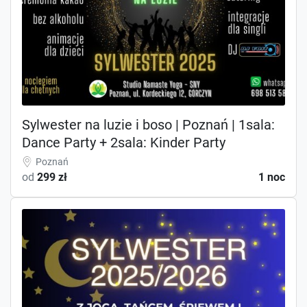
Sylwester na luzie i boso | Poznań | 1sala:
Dance Party + 2sala: Kinder Party
Poznań
od
299 zł
1 noc