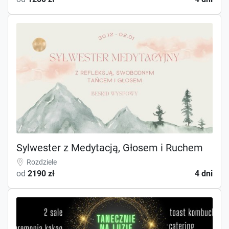
Sylwester z Medytacją, Głosem i Ruchem
Rozdziele
od
2190 zł
4 dni