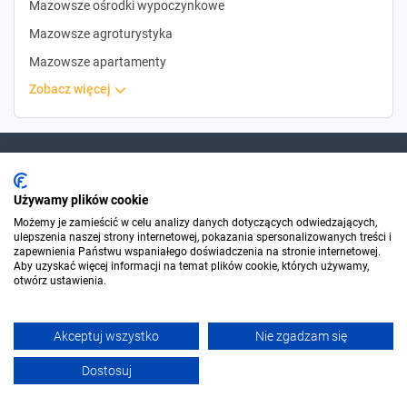
Mazowsze ośrodki wypoczynkowe
Mazowsze agroturystyka
Mazowsze apartamenty
zobacz więcej
Dla szukających
Używamy plików cookie
Możemy je zamieścić w celu analizy danych dotyczących odwiedzających,
ulepszenia naszej strony internetowej, pokazania spersonalizowanych treści i
Dla organizatorów
zapewnienia Państwu wspaniałego doświadczenia na stronie internetowej.
Aby uzyskać więcej informacji na temat plików cookie, których używamy,
otwórz ustawienia.
O Sylwester.pl
Akceptuj wszystko
Nie zgadzam się
© 2006-2026 Sylwester.pl
Dostosuj
Filtruj