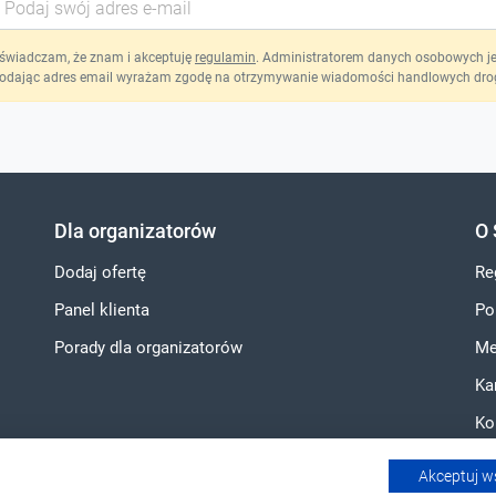
świadczam, że znam i akceptuję
regulamin
. Administratorem danych osobowych jest
odając adres email wyrażam zgodę na otrzymywanie wiadomości handlowych drog
Dla organizatorów
O 
Dodaj ofertę
Re
Panel klienta
Po
Porady dla organizatorów
Me
Ka
Ko
Akceptuj w