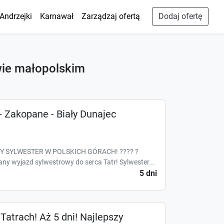
Andrzejki
Karnawał
Zarządzaj ofertą
Dodaj ofertę
wie małopolskim
Zakopane - Biały Dunajec
Y SYLWESTER W POLSKICH GÓRACH! ???? ?
y wyjazd sylwestrowy do serca Tatr! Sylwester...
5 dni
 Tatrach! Aż 5 dni! Najlepszy