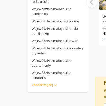
restauracje
Previous
Województwo małopolskie
pensjonaty
G
Województwo małopolskie kluby
d
sa
Województwo małopolskie sale
je
bankietowe
Gr
Województwo małopolskie wille
Województwo małopolskie kwatery
prywatne
Województwo małopolskie
apartamenty
Województwo małopolskie
sanatoria
zobacz więcej
W
n