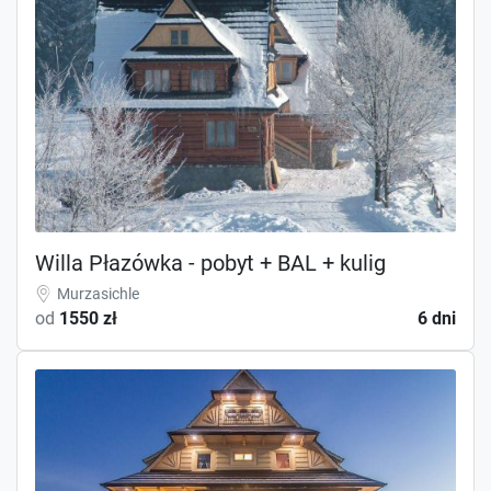
Willa Płazówka - pobyt + BAL + kulig
Murzasichle
od
1550 zł
6 dni