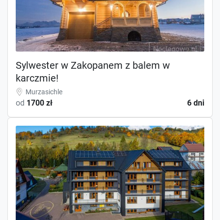
Sylwester w Zakopanem z balem w
karczmie!
Murzasichle
od
1700 zł
6 dni