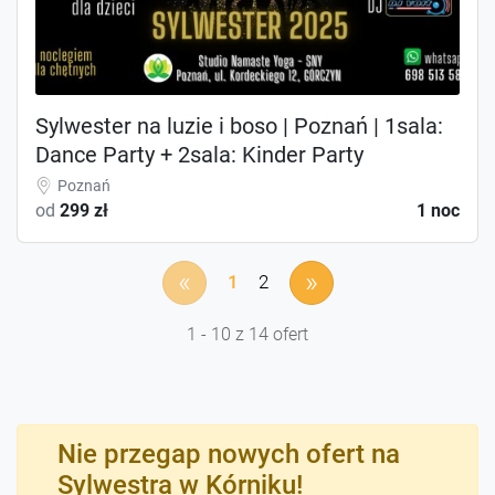
Sylwester na luzie i boso | Poznań | 1sala:
Dance Party + 2sala: Kinder Party
Poznań
od
299 zł
1 noc
«
»
1
2
1 - 10 z 14 ofert
Nie przegap nowych ofert na
Sylwestra w Kórniku!