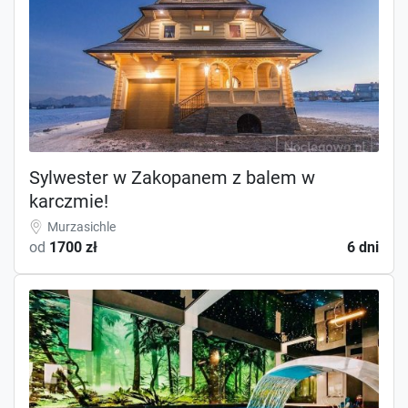
Sylwester w Zakopanem z balem w
karczmie!
Murzasichle
od
1700 zł
6 dni