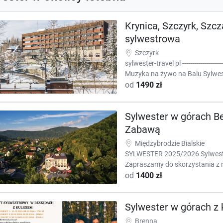
Krynica, Szczyrk, Szc
sylwestrowa
Szczyrk
sylwester-travel pl -----------------
Muzyka na żywo na Balu Sylwes
od
1490 zł
Sylwester w górach B
Zabawą
Międzybrodzie Bialskie
SYLWESTER 2025/2026 Sylweste
Zapraszamy do skorzystania z n
od
1400 zł
Sylwester w górach z 
Brenna