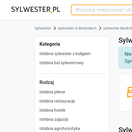
Sylwester
sylwester w Beskidach
sylwester Beskid
Sylw
Kategoria
Istebna sylwester z kuligiem
Nie
Spr
Istebna bal sylwestrowy
Rodzaj
Istebna plener
Istebna restauracje
Istebna hotele
Istebna zajazdy
Sylw
Istebna agroturystyka