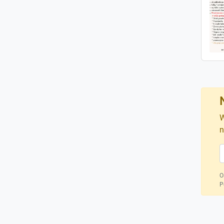
W
n
O
P