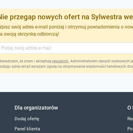
Nie przegap nowych ofert na Sylwestra we 
pisz swój adres e-mail poniżej i otrzymuj powiadomienia o no
a swoją skrzynkę odbiorczą!
świadczam, że znam i akceptuję
regulamin
. Administratorem danych osobowych jest
odając adres email wyrażam zgodę na otrzymywanie wiadomości handlowych drog
Dla organizatorów
O 
Dodaj ofertę
Re
Panel klienta
Po