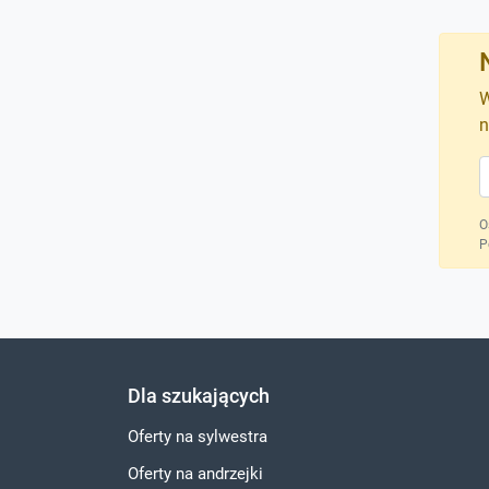
W
n
O
P
Dla szukających
Oferty na sylwestra
Oferty na andrzejki