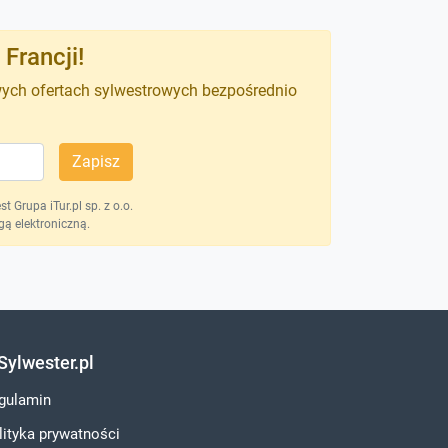
Francji!
wych ofertach sylwestrowych bezpośrednio
Zapisz
 Grupa iTur.pl sp. z o.o.
ą elektroniczną.
Sylwester.pl
gulamin
lityka prywatności