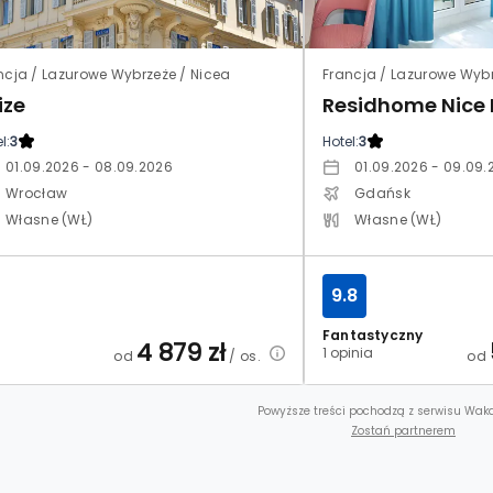
ncja / Lazurowe Wybrzeże / Nicea
Francja / Lazurowe Wybr
ize
Residhome Nice
l:
3
Hotel:
3
01.09.2026 - 08.09.2026
01.09.2026 - 09.09.
Wrocław
Gdańsk
Własne (WŁ)
Własne (WŁ)
9.8
Fantastyczny
4 879
zł
1 opinia
od
/ os.
od
Powyższe treści pochodzą z serwisu Waka
Zostań partnerem