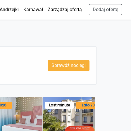
Andrzejki
Karnawał
Zarządzaj ofertą
Dodaj ofertę
Sprawdź noclegi
2026
Last minute
Lato 2026