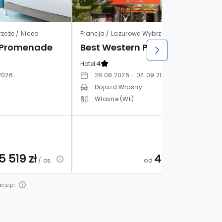
zeże / Nicea
Francja / Lazurowe Wybrzeże / Nicea
 Promenade
Best Western Plus Brice Garden Nice
Hotel:
4
2026
28.08.2026 - 04.09.2026
Dojazd Własny
Własne (WŁ)
5 519
zł
4 329
zł
/ os.
od
/ os.
cje.pl