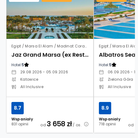
Egipt / Marsa El Alam / Madinat Coraya
Egipt / Marsa El Ala
Jaz Grand Marsa (ex Resta Grand Resort)
Hotel:
5
Hotel:
5
29.08.2026 - 05.09.2026
06.09.2026 - 1
Katowice
Zielona Góra
All Inclusive
All Inclusive
8.7
8.9
Wspaniały
Wspaniały
3 658
zł
831 opinii
718 opinii
od
/ os.
od