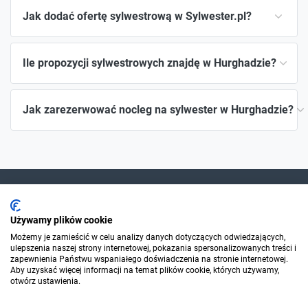
Jak dodać ofertę sylwestrową w Sylwester.pl?
Ile propozycji sylwestrowych znajdę w Hurghadzie?
Jak zarezerwować nocleg na sylwester w Hurghadzie?
Dla szukających
Używamy plików cookie
Możemy je zamieścić w celu analizy danych dotyczących odwiedzających,
ulepszenia naszej strony internetowej, pokazania spersonalizowanych treści i
Dla organizatorów
zapewnienia Państwu wspaniałego doświadczenia na stronie internetowej.
Aby uzyskać więcej informacji na temat plików cookie, których używamy,
otwórz ustawienia.
O Sylwester.pl