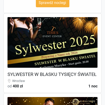
Sprawdź noclegi
SYLWESTER W BLASKU TYSIĘCY ŚWIATEŁ
Wrocław
od
400 zł
1 noc