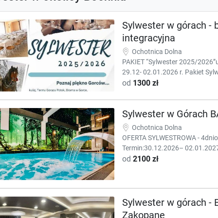
Sylwester w górach - b
integracyjna
Ochotnica Dolna
PAKIET “Sylwester 2025/2026”u
29.12- 02.01.2026 r. Pakiet Syl
od
1300 zł
Sylwester w Górach B
Ochotnica Dolna
OFERTA SYLWESTROWA - 4dniow
Termin:30.12.2026– 02.01.2027 
od
2100 zł
Sylwester w górach - 
Zakopane