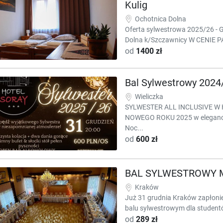
Kulig
Ochotnica Dolna
Oferta sylwestrowa 2025/26 - G
Dolna k/Szczawnicy W CENIE P
od
1400 zł
Bal Sylwestrowy 2024
Wieliczka
SYLWESTER ALL INCLUSIVE W 
NOWEGO ROKU 2025 w eleganck
Noc...
od
600 zł
BAL SYLWESTROWY M
Kraków
Już 31 grudnia Kraków zapłonie
balu sylwestrowym dla studentó
od
289 zł