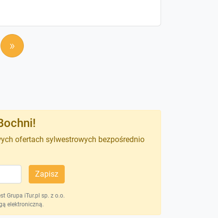
»
Bochni!
wych ofertach sylwestrowych bezpośrednio
Zapisz
 Grupa iTur.pl sp. z o.o.
ą elektroniczną.