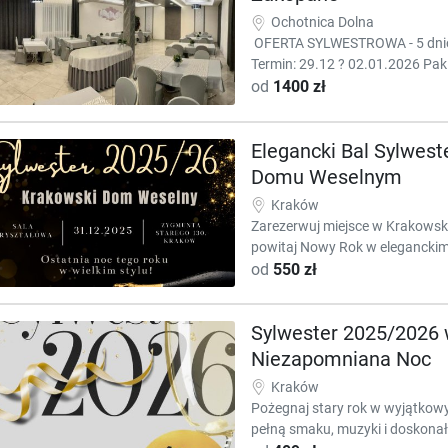
Ochotnica Dolna
OFERTA SYLWESTROWA - 5 dniow
Termin: 29.12 ? 02.01.2026 Paki
od
1400 zł
Elegancki Bal Sylwes
Domu Weselnym
Kraków
Zarezerwuj miejsce w Krakows
powitaj Nowy Rok w eleganckim s
od
550 zł
Sylwester 2025/2026 w
Niezapomniana Noc
Kraków
Pożegnaj stary rok w wyjątkow
pełną smaku, muzyki i doskonał