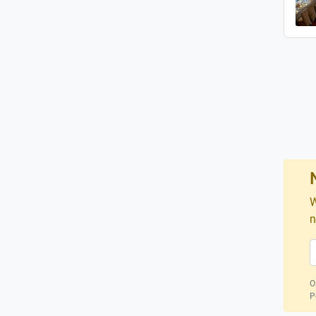
W
n
O
P