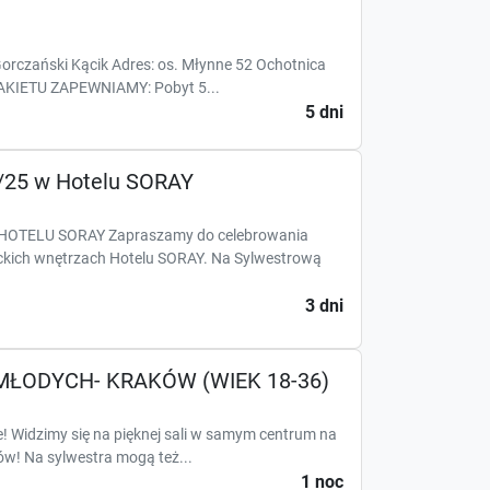
orczański Kącik Adres: os. Młynne 52 Ochotnica
AKIETU ZAPEWNIAMY: Pobyt 5...
5 dni
/25 w Hotelu SORAY
HOTELU SORAY Zapraszamy do celebrowania
ich wnętrzach Hotelu SORAY. Na Sylwestrową
3 dni
ŁODYCH- KRAKÓW (WIEK 18-36)
! Widzimy się na pięknej sali w samym centrum na
w! Na sylwestra mogą też...
1 noc