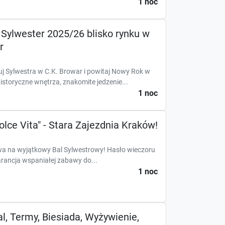
1 noc
| Sylwester 2025/26 blisko rynku w
r
j Sylwestra w C.K. Browar i powitaj Nowy Rok w
storyczne wnętrza, znakomite jedzenie...
1 noc
lce Vita" - Stara Zajezdnia Kraków!
a na wyjątkowy Bal Sylwestrowy! Hasło wieczoru
warancja wspaniałej zabawy do...
1 noc
al, Termy, Biesiada, Wyżywienie,