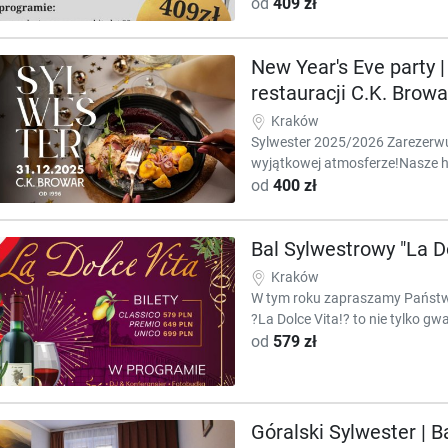
od
409 zł
New Year's Eve party 
restauracji C.K. Browa
Kraków
Sylwester 2025/2026 Zarezerwu
wyjątkowej atmosferze!Nasze hi
od
400 zł
Bal Sylwestrowy "La Do
Kraków
W tym roku zapraszamy Państw
?La Dolce Vita!? to nie tylko g
od
579 zł
Góralski Sylwester | B