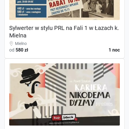
Sylwerter w stylu PRL na Fali 1 w Łazach k.
Mielna
Mielno
od
580 zł
1 noc