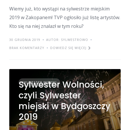
Wiemy już, kto wystąpi na sylwestrze miejskim
2019 w Zakopanem! TVP ogłosiło już listę artystów.
Kto się na niej znalazł w tym roku?
30 GRUDNIA 2019
AUTOR: SYLWESTROWO
BRAK KOMENTARZY
DOWIEDZ SIĘ WIĘCEJ
Sylwester Wolności,
SYLWESTER MIEJSKI
czyli Sylwester
miejski w Bydgoszczy
2019