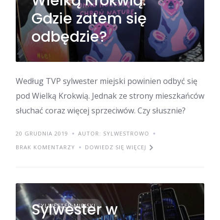
Wielką Krokwią.
Gdzie zatem się
odbędzie?
Według TVP sylwester miejski powinien odbyć się
pod Wielką Krokwią. Jednak ze strony mieszkańców
słuchać coraz więcej sprzeciwów. Czy słusznie?
20 GRUDNIA 2019
AUTOR: SYLWESTROWO
BRAK KOMENTARZY
DOWIEDZ SIĘ WIĘCEJ
Sylwester w
SYLWESTER MIEJSKI