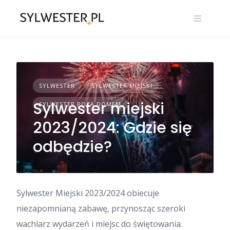
Skip
to
content
SYLWESTER
SYLWESTER MIEJSKI
Sylwester miejski
SYLWESTER POZA DOMEM
2023/2024: Gdzie się
odbędzie?
Sylwester Miejski 2023/2024 obiecuje
niezapomnianą zabawę, przynosząc szeroki
wachlarz wydarzeń i miejsc do świętowania.