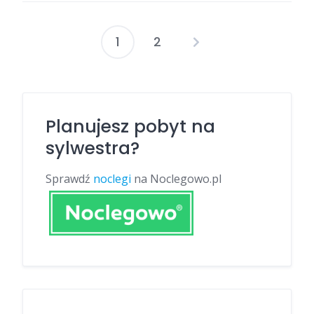
1
2
Nawigacja
po
wpisach
Planujesz pobyt na
sylwestra?
Sprawdź
noclegi
na Noclegowo.pl