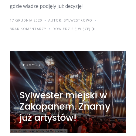
gdzie władze podjęły już decyzję!
17 GRUDNIA 2020
AUTOR: SYLWESTROWO
BRAK KOMENTARZY
DOWIEDZ SIĘ WIĘCEJ
POMYSŁY
Sylwester miejski w
Zakopanem. Znamy
już artystów!