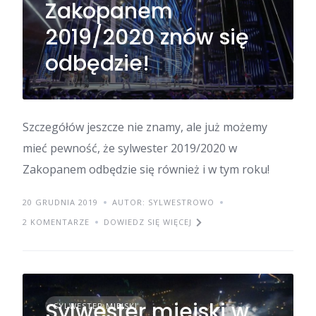
Zakopanem
2019/2020 znów się
odbędzie!
Szczegółów jeszcze nie znamy, ale już możemy
mieć pewność, że sylwester 2019/2020 w
Zakopanem odbędzie się również i w tym roku!
20 GRUDNIA 2019
AUTOR: SYLWESTROWO
2 KOMENTARZE
DOWIEDZ SIĘ WIĘCEJ
Sylwester miejski w
SYLWESTER MIEJSKI