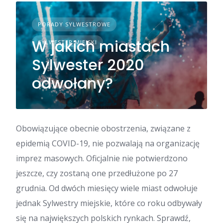
PORADY SYLWESTROWE
W jakich miastach
SYLWESTER MIEJSKI
Sylwester 2020
odwołany?
Obowiązujące obecnie obostrzenia, związane z
epidemią COVID-19, nie pozwalają na organizację
imprez masowych. Oficjalnie nie potwierdzono
jeszcze, czy zostaną one przedłużone po 27
grudnia. Od dwóch miesięcy wiele miast odwołuje
jednak Sylwestry miejskie, które co roku odbywały
się na największych polskich rynkach. Sprawdź,