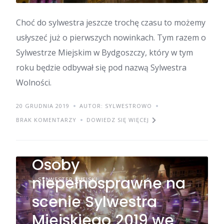
Choć do sylwestra jeszcze trochę czasu to możemy
usłyszeć już o pierwszych nowinkach. Tym razem o
Sylwestrze Miejskim w Bydgoszczy, który w tym
roku będzie odbywał się pod nazwą Sylwestra
Wolności.
20 GRUDNIA 2019
AUTOR: SYLWESTROWO
BRAK KOMENTARZY
DOWIEDZ SIĘ WIĘCEJ
Osoby
niepełnosprawne na
SYLWESTER MIEJSKI
scenie Sylwestra
Miejskiego 2019 we