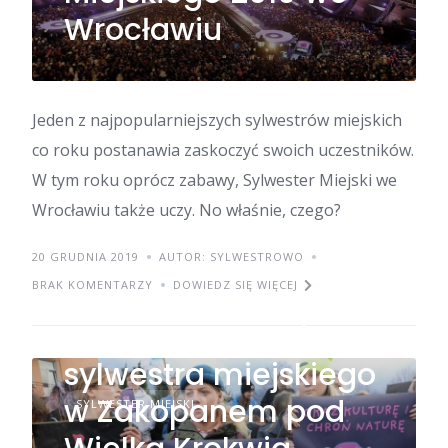
Wrocławiu
Jeden z najpopularniejszych sylwestrów miejskich
co roku postanawia zaskoczyć swoich uczestników.
W tym roku oprócz zabawy, Sylwester Miejski we
Wrocławiu także uczy. No właśnie, czego?
20 GRUDNIA 2019
AUTOR: SYLWESTROWO
BRAK KOMENTARZY
DOWIEDZ SIĘ WIĘCEJ
Protest w sprawie
sylwestra miejskiego
w Zakopanem pod
SYLWESTER MIEJSKI