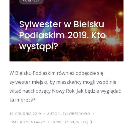
POMYSŁY
Sylwester w Bielsku
Podlaskim 2019. Kto
wystąpi?
W Bielsku Podlaskim również odbędzie się
sylwester miejski, by mieszkańcy mogli wspólnie
witać nadchodzący Nowy Rok. Jak będzie wyglądać
ta impreza?
19 GRUDNIA 2019
AUTOR: SYLWESTROWO
BRAK KOMENTARZY
DOWIEDZ SIĘ WIĘCEJ