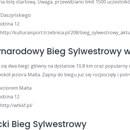
ę na listę startową. Uwaga, przewidziano limit 1500 uczestnik
l Daszyńskiego
godzina 12
: http://kulturaisport.trzebnica.pl/208/bieg_sylwestrowy_akt
ynarodowy Bieg Sylwestrowy 
ię dwa biegi: główny na dystansie 10,8 km oraz popularny n
kół jeziora Malta. Zapisy do biegu już się rozpoczęły i pot
 jeziorem Malta
godzina 12
 http://wtkkf.pl/
icki Bieg Sylwestrowy