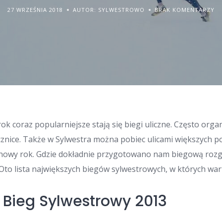
27 WRZEŚNIA 2018
AUTOR: SYLWESTROWO
BRAK KOMENTARZY
rok coraz popularniejsze stają się biegi uliczne. Często org
cznice. Także w Sylwestra można pobiec ulicami większych po
 nowy rok. Gdzie dokładnie przygotowano nam biegową roz
to lista największych biegów sylwestrowych, w których wart
 Bieg Sylwestrowy 2013