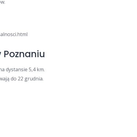
ów.
ualnosci.html
w Poznaniu
a dystansie 5,4 km.
rwają do 22 grudnia.