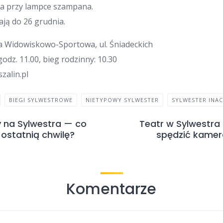
a przy lampce szampana.
ają do 26 grudnia.
ala Widowiskowo-Sportowa, ul. Śniadeckich
 godz. 11.00, bieg rodzinny: 10.30
zalin.pl
BIEGI SYLWESTROWE
NIETYPOWY SYLWESTER
SYLWESTER INAC
 na Sylwestra — co
Teatr w Sylwestra
ostatnią chwilę?
spędzić kamera
Komentarze