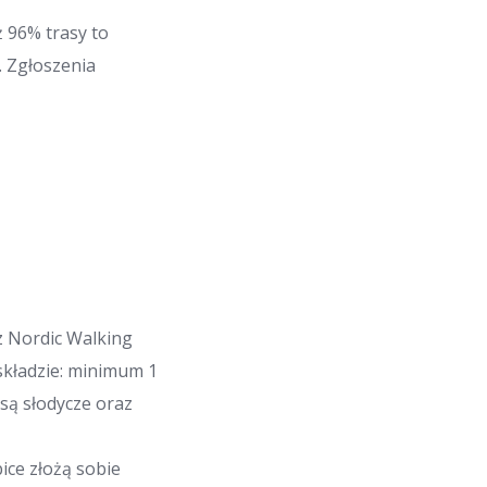
ż 96% trasy to
. Zgłoszenia
z Nordic Walking
składzie: minimum 1
 są słodycze oraz
ice złożą sobie