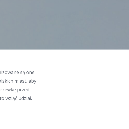
anizowane są one
lskich miast, aby
grzewkę przed
o wziąć udział.