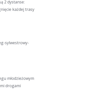
są 2 dystanse:
nięcie każdej trasy
ieg-sylwestrowy-
biegu młodzieżowym
nymi drogami