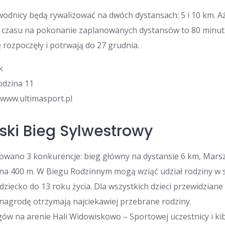
awodnicy będą rywalizować na dwóch dystansach: 5 i 10 km. A
it czasu na pokonanie zaplanowanych dystansów to 80 minut
ę rozpoczęły i potrwają do 27 grudnia.
k
godzina 11
: www.ultimasport.pl
ński Bieg Sylwestrowy
owano 3 konkurencje: bieg główny na dystansie 6 km, Mars
na 400 m. W Biegu Rodzinnym mogą wziąć udział rodziny w 
ziecko do 13 roku życia. Dla wszystkich dzieci przewidziane
nagrodę otrzymają najciekawiej przebrane rodziny.
ów na arenie Hali Widowiskowo – Sportowej uczestnicy i kib