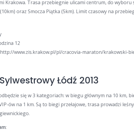
cami Krakowa. Trasa przebiegnie ulicami centrum, do wyboru 
(10km) oraz Smocza Piątka (5km). Limit czasowy na przebieg
y
godzina 12
: http://www.zis.krakow.pl/pl/cracovia-maraton/krakowski-b
 Sylwestrowy Łódź 2013
 odbędzie się w 3 kategoriach: w biegu głównym na 10 km, 
VIP-ów na 1 km. Są to biegi przełajowe, trasa prowadzi leś
giewnickiego.
ram
: