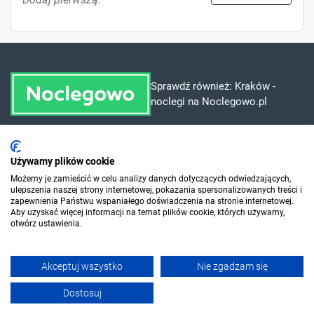
Sprawdź również:
Kraków -
noclegi na Noclegowo.pl
Dla szukających
Używamy plików cookie
Możemy je zamieścić w celu analizy danych dotyczących odwiedzających,
ulepszenia naszej strony internetowej, pokazania spersonalizowanych treści i
Dla organizatorów
zapewnienia Państwu wspaniałego doświadczenia na stronie internetowej.
Aby uzyskać więcej informacji na temat plików cookie, których używamy,
otwórz ustawienia.
O Sylwester.pl
Akceptuj wszystko
Nie zgadzam się
© 2006-2026 Sylwester.pl
Dostosuj
Wyślij wiadomość