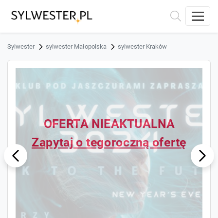
Sylwester
sylwester Małopolska
sylwester Kraków
OFERTA NIEAKTUALNA
Zapytaj o tegoroczną ofertę
ous
Next
Previ