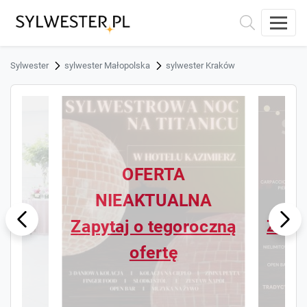
Sylwester
sylwester Małopolska
sylwester Kraków
OFERTA
NIEAKTUALNA
N
ous
Next
Zapytaj o tegoroczną
Zapyt
Previ
ofertę