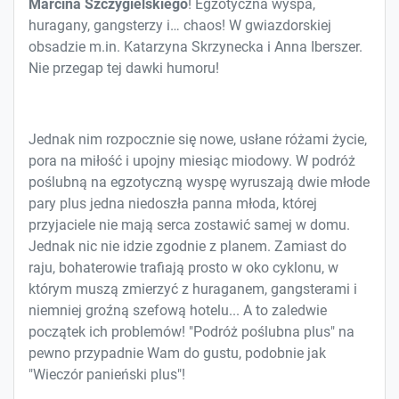
Marcina Szczygielskiego
! Egzotyczna wyspa,
huragany, gangsterzy i… chaos! W gwiazdorskiej
obsadzie m.in. Katarzyna Skrzynecka i Anna Iberszer.
Nie przegap tej dawki humoru!
Jednak nim rozpocznie się nowe, usłane różami życie,
pora na miłość i upojny miesiąc miodowy. W podróż
poślubną na egzotyczną wyspę wyruszają dwie młode
pary plus jedna niedoszła panna młoda, której
przyjaciele nie mają serca zostawić samej w domu.
Jednak nic nie idzie zgodnie z planem. Zamiast do
raju, bohaterowie trafiają prosto w oko cyklonu, w
którym muszą zmierzyć z huraganem, gangsterami i
niemniej groźną szefową hotelu... A to zaledwie
początek ich problemów! "Podróż poślubna plus" na
pewno przypadnie Wam do gustu, podobnie jak
"Wieczór panieński plus"!