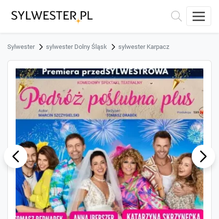
Sylwester
sylwester Dolny Śląsk
sylwester Karpacz
ous
Next
Previ