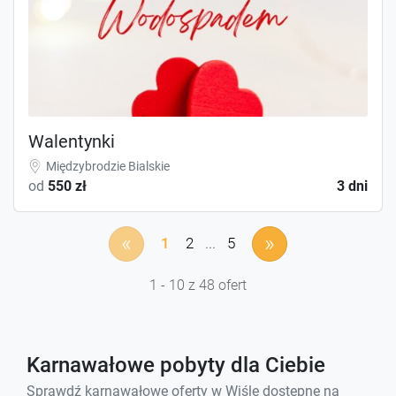
Walentynki
Międzybrodzie Bialskie
od
550 zł
3 dni
«
»
1
2
...
5
1 - 10 z 48 ofert
Karnawałowe pobyty dla Ciebie
Sprawdź karnawałowe oferty w Wiśle dostępne na