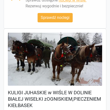
Sprawdź dostępne
noclegi w Wiśle.
Rezerwuj wygodnie i bezpiecznie!
Sprawdź noclegi
KULIGI JUHASKIE w WIŚLE W DOLINIE
BIAŁEJ WISEŁKI zOGNISKIEM,PIECZENIEM
KIEŁBASEK