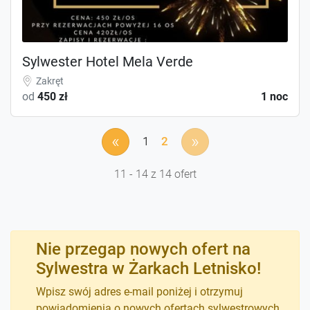
Sylwester Hotel Mela Verde
Zakręt
od
450 zł
1 noc
«
»
1
2
11 - 14 z 14 ofert
Nie przegap nowych ofert na
Sylwestra w Żarkach Letnisko!
Wpisz swój adres e-mail poniżej i otrzymuj
powiadomienia o nowych ofertach sylwestrowych