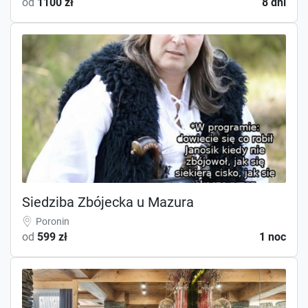
od
1100 zł
8 dni
Siedziba Zbójecka u Mazura
Poronin
od
599 zł
1 noc