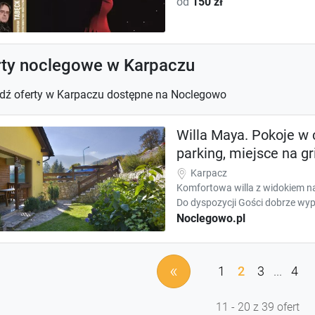
od
150 zł
rty noclegowe w Karpaczu
dź oferty w Karpaczu dostępne na Noclegowo
Willa Maya. Pokoje w
parking, miejsce na gri
Karpacz
Komfortowa willa z widokiem na
Do dyspozycji Gości dobrze wypo
Noclegowo.pl
«
1
2
3
...
4
11 - 20 z 39 ofert