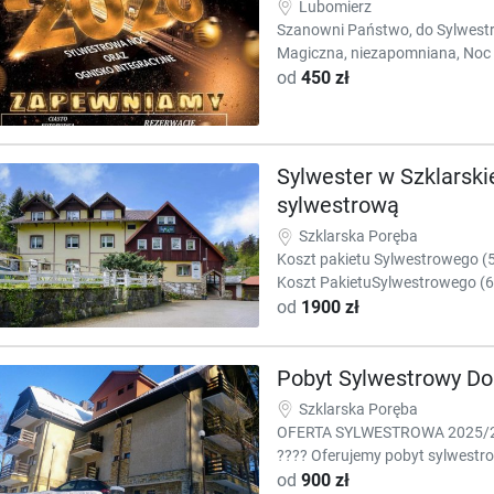
Lubomierz
Szanowni Państwo, do Sylwestra
Magiczna, niezapomniana, Noc 
od
450 zł
Sylwester w Szklarski
sylwestrową
Szklarska Poręba
Koszt pakietu Sylwestrowego (5 
Koszt PakietuSylwestrowego (6.
od
1900 zł
Pobyt Sylwestrowy 
Szklarska Poręba
OFERTA SYLWESTROWA 2025/20
???? Oferujemy pobyt sylwestro
od
900 zł