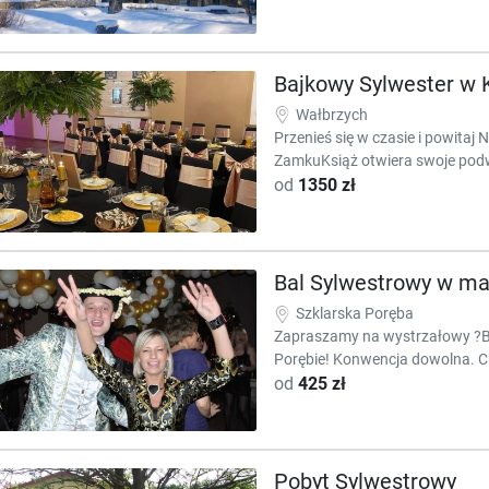
Bajkowy Sylwester w
Wałbrzych
Przenieś się w czasie i powita
ZamkuKsiąż otwiera swoje podwo
od
1350 zł
Bal Sylwestrowy w mag
Szklarska Poręba
Zapraszamy na wystrzałowy ?Ba
Porębie! Konwencja dowolna. Ch
od
425 zł
Pobyt Sylwestrowy