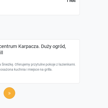
1 noc
 centrum Karpacza. Duży ogród,
ll
 Śnieżkę. Oferujemy przytulne pokoje z łazienkami.
sażona kuchnia i miejsce na grilla.
»