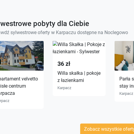
lwestrowe pobyty dla Ciebie
awdź sylwestrowe oferty w Karpaczu dostępne na Noclegowo
36 zł
Willa skałka | pokoje
artament velvetto
Parła 
z łazienkami
isłe centrum
stay in
Karpacz
arpacza
Karpacz
rpacz
Zobacz wszystkie ofert