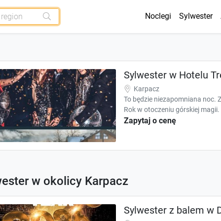
Noclegi
Sylwester
Sylwester w Hotelu T
Karpacz
To będzie niezapomniana noc. 
Rok w otoczeniu górskiej magii.
Zapytaj o cenę
ester w okolicy Karpacz
Sylwester z balem w