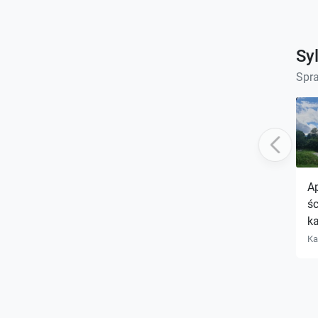
Sy
Spr
Previous
Ap
śc
k
Ka