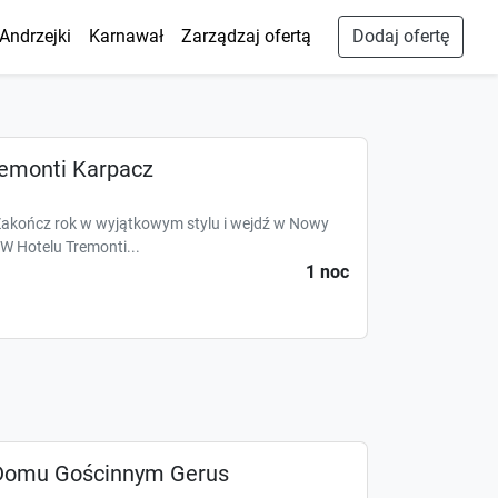
Andrzejki
Karnawał
Zarządzaj ofertą
Dodaj ofertę
remonti Karpacz
Zakończ rok w wyjątkowym stylu i wejdź w Nowy
 W Hotelu Tremonti...
1 noc
 Domu Gościnnym Gerus