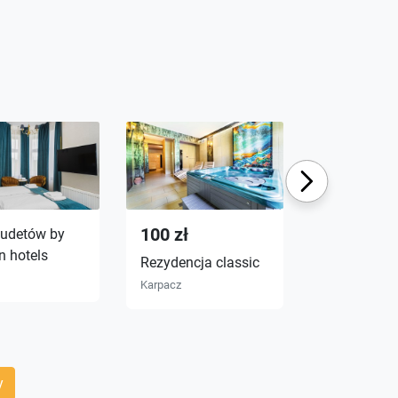
Next
100 zł
sudetów by
Willa sara. 
n hotels
balkonami i
Rezydencja classic
widokiem n
Karpacz
śnieżkę. ce
Karpacz
y