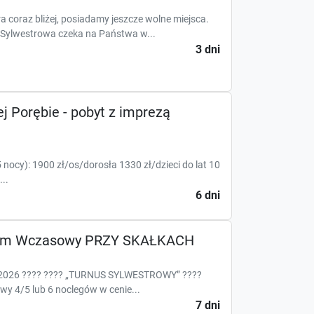
 coraz bliżej, posiadamy jeszcze wolne miejsca.
Sylwestrowa czeka na Państwa w...
3 dni
ej Porębie - pobyt z imprezą
nocy): 1900 zł/os/dorosła 1330 zł/dzieci do lat 10
..
6 dni
Dom Wczasowy PRZY SKAŁKACH
26 ???? ???? „TURNUS SYLWESTROWY” ????
wy 4/5 lub 6 noclegów w cenie...
7 dni