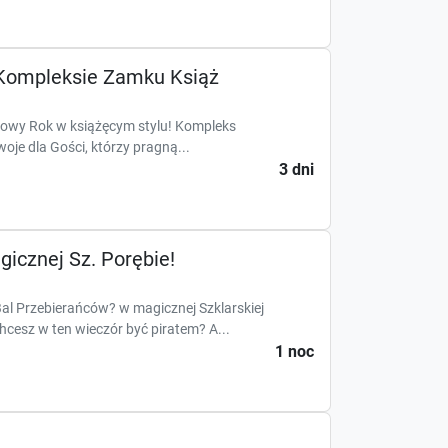
 Kompleksie Zamku Książ
j Nowy Rok w książęcym stylu! Kompleks
je dla Gości, którzy pragną...
3 dni
icznej Sz. Porębie!
l Przebierańców? w magicznej Szklarskiej
cesz w ten wieczór być piratem? A...
1 noc