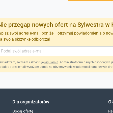
Nie przegap nowych ofert na Sylwestra w 
pisz swój adres e-mail poniżej i otrzymuj powiadomienia o no
a swoją skrzynkę odbiorczą!
świadczam, że znam i akceptuję
regulamin
. Administratorem danych osobowych jest
odając adres email wyrażam zgodę na otrzymywanie wiadomości handlowych drog
Dla organizatorów
O 
Dodaj ofertę
Re