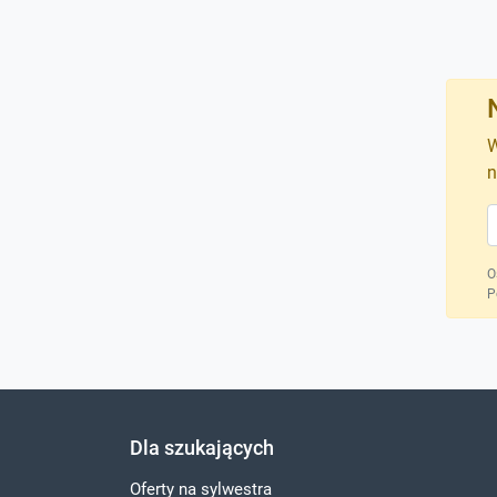
W
n
O
P
Dla szukających
Oferty na sylwestra