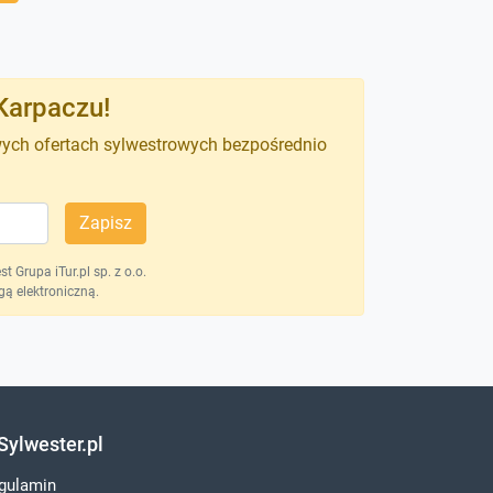
Karpaczu!
wych ofertach sylwestrowych bezpośrednio
Zapisz
 Grupa iTur.pl sp. z o.o.
ą elektroniczną.
Sylwester.pl
gulamin