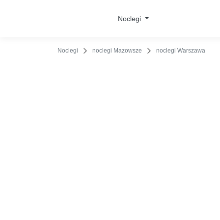
O obiekcie
Cennik
Udogodnienia
Opinie
Lo
Noclegi
Noclegi
noclegi Mazowsze
noclegi Warszawa