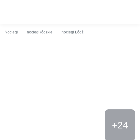
O obiekcie
Cennik
Udogodnienia
Opinie
Lokalizacja
K
Noclegi
noclegi łódzkie
noclegi Łódź
+24