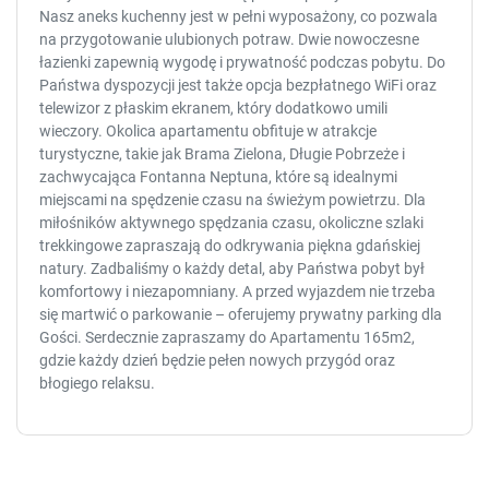
którym można zrelaksować się po dniu pełnym zwiedzania.
Nasz aneks kuchenny jest w pełni wyposażony, co pozwala
na przygotowanie ulubionych potraw. Dwie nowoczesne
łazienki zapewnią wygodę i prywatność podczas pobytu. Do
Państwa dyspozycji jest także opcja bezpłatnego WiFi oraz
telewizor z płaskim ekranem, który dodatkowo umili
wieczory. Okolica apartamentu obfituje w atrakcje
turystyczne, takie jak Brama Zielona, Długie Pobrzeże i
zachwycająca Fontanna Neptuna, które są idealnymi
miejscami na spędzenie czasu na świeżym powietrzu. Dla
miłośników aktywnego spędzania czasu, okoliczne szlaki
trekkingowe zapraszają do odkrywania piękna gdańskiej
natury. Zadbaliśmy o każdy detal, aby Państwa pobyt był
komfortowy i niezapomniany. A przed wyjazdem nie trzeba
się martwić o parkowanie – oferujemy prywatny parking dla
Gości. Serdecznie zapraszamy do Apartamentu 165m2,
gdzie każdy dzień będzie pełen nowych przygód oraz
błogiego relaksu.