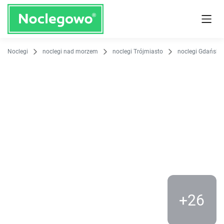
O obiekcie
Udogodnienia
Opinie
Lokalizacja
Kontakt
Noclegi
noclegi nad morzem
noclegi Trójmiasto
noclegi Gdańsk
+26