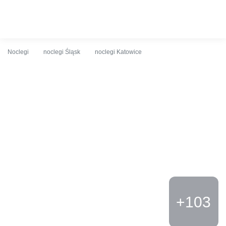
O obiekcie
Cennik
Udogodnienia
Opinie
Lokalizacja
K
Noclegi
noclegi Śląsk
noclegi Katowice
+103