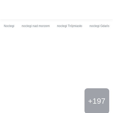
O obiekcie
Cennik
Udogodnienia
Opinie
Lokalizacja
Noclegi
noclegi nad morzem
noclegi Trójmiasto
noclegi Gdańsk
+197