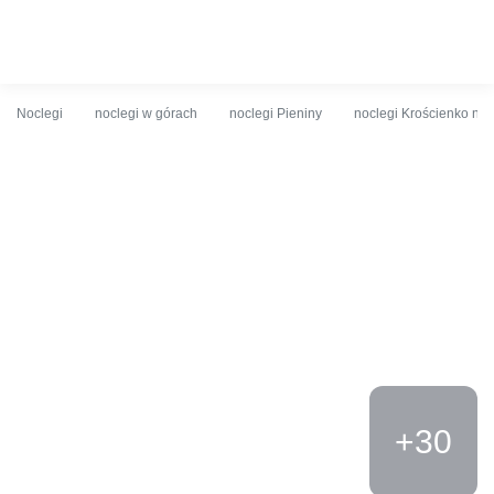
O obiekcie
Cennik
Udogodnienia
Opinie
Lokalizacja
K
Noclegi
noclegi w górach
noclegi Pieniny
noclegi Krościenko nad
+30