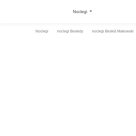
O obiekcie
Cennik
Udogodnienia
Opinie
Lo
Noclegi
Noclegi
noclegi Beskidy
noclegi Beskid Makowski