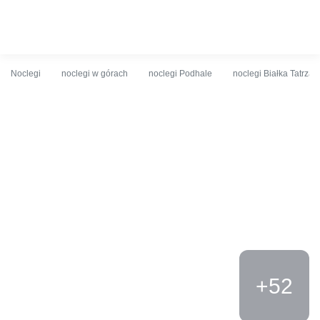
O obiekcie
Cennik
Udogodnienia
Opinie
Lokalizacja
K
Noclegi
noclegi w górach
noclegi Podhale
noclegi Białka Tatrzań
+52