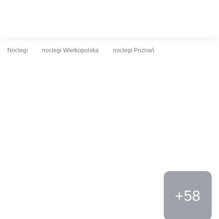
O obiekcie
Cennik
Udogodnienia
Opinie
Lokalizacja
K
Noclegi
noclegi Wielkopolska
noclegi Poznań
+58