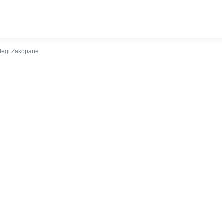
kalizacja
Kontakt
egi Zakopane