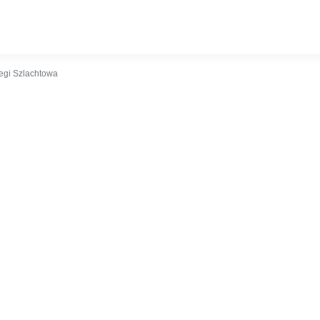
kalizacja
Kontakt
egi Szlachtowa