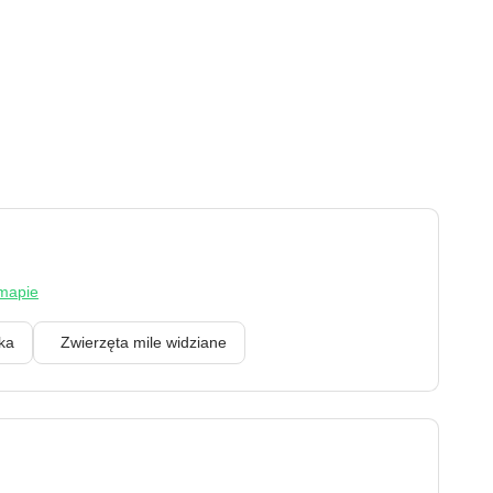
mapie
enka
Zwierzęta mile widziane