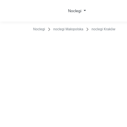
O obiekcie
Cennik
Udogodnienia
Opinie
Lo
Noclegi
Noclegi
noclegi Małopolska
noclegi Kraków