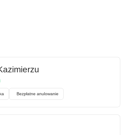
Kazimierzu
e
enka
Bezpłatne anulowanie