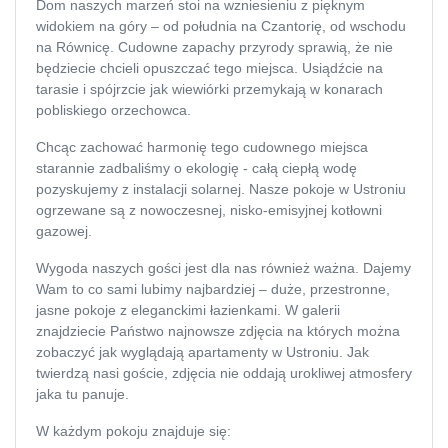
Dom naszych marzeń stoi na wzniesieniu
z pięknym
widokiem na góry
– od południa na Czantorię, od wschodu
na Równicę. Cudowne zapachy przyrody sprawią, że nie
będziecie chcieli opuszczać tego miejsca. Usiądźcie na
tarasie i spójrzcie jak wiewiórki przemykają w konarach
pobliskiego orzechowca.
Chcąc zachować harmonię tego cudownego miejsca
starannie zadbaliśmy o ekologię - całą ciepłą wodę
pozyskujemy z instalacji solarnej. Nasze pokoje w Ustroniu
ogrzewane są z nowoczesnej, nisko-emisyjnej kotłowni
gazowej.
Wygoda naszych gości jest dla nas również ważna. Dajemy
Wam to co sami lubimy najbardziej –
duże, przestronne,
jasne pokoje z eleganckimi łazienkami
. W galerii znajdziecie
Państwo najnowsze zdjęcia na których można zobaczyć jak
wyglądają apartamenty w Ustroniu. Jak twierdzą nasi
goście, zdjęcia nie oddają urokliwej atmosfery jaka tu panuje.
W każdym pokoju znajduje się:
telewizja hotelowa LCD