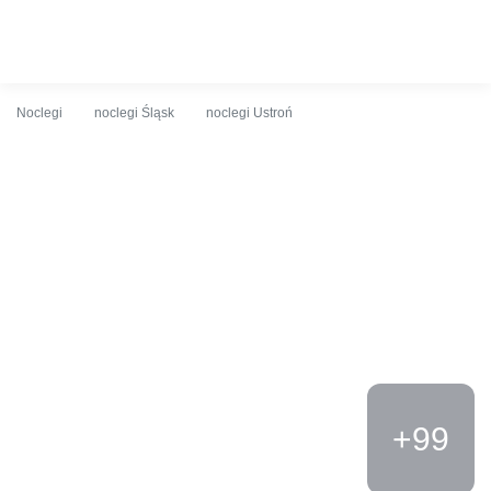
O obiekcie
Cennik
Udogodnienia
Opinie
Lokalizacja
K
Noclegi
noclegi Śląsk
noclegi Ustroń
+99